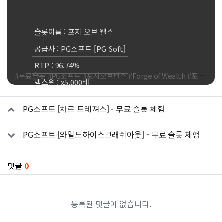
슬롯이름 : 포지 오브 웰스
공급사 : PG소프트 [PG Soft]
RTP : 96.74%
#무료슬롯
#PG소프트
#포지오브웰스
#Forge of Wealth
#포지 오브 웰스
맥스윈 : x5,000배
벳웨이 : N/A
관련자료
PG소프트 [차르 트레져스] - 무료 슬롯 체험
보너스 : 보너스구매 불가
출시일 : 2023.11.24
PG소프트 [와일드하이스크래쉬아웃] - 무료 슬롯 체험
댓글
0
등록된 댓글이 없습니다.