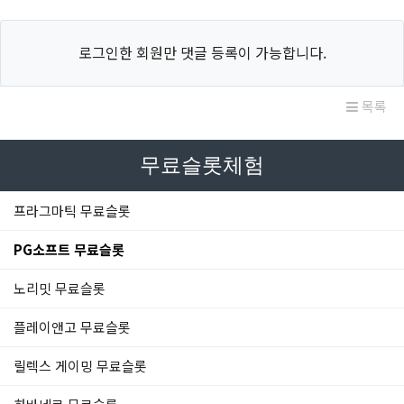
로그인한 회원만 댓글 등록이 가능합니다.
목록
무료슬롯체험
프라그마틱 무료슬롯
PG소프트 무료슬롯
노리밋 무료슬롯
플레이앤고 무료슬롯
릴렉스 게이밍 무료슬롯