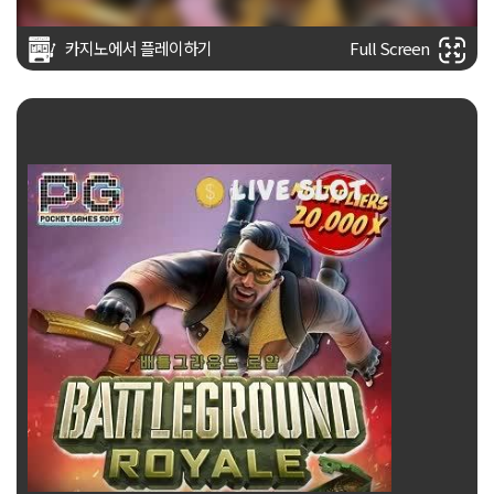
카지노에서 플레이하기
Full Screen