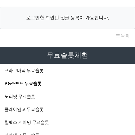
로그인한 회원만 댓글 등록이 가능합니다.
목록
무료슬롯체험
프라그마틱 무료슬롯
PG소프트 무료슬롯
노리밋 무료슬롯
플레이앤고 무료슬롯
릴렉스 게이밍 무료슬롯