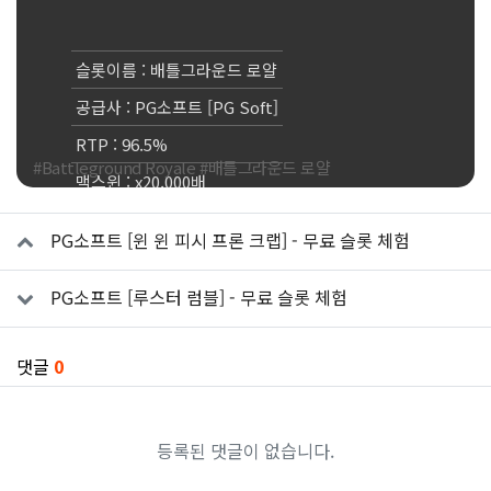
슬롯이름 : 배틀그라운드 로얄
공급사 : PG소프트 [PG Soft]
RTP : 96.5%
#Battleground Royale
#배틀그라운드 로얄
맥스윈 : x20,000배
벳웨이 : 720Ways
관련자료
PG소프트 [윈 윈 피시 프론 크랩] - 무료 슬롯 체험
보너스 : 보너스구매 가능
출시일 : 2022.04.29
PG소프트 [루스터 럼블] - 무료 슬롯 체험
댓글
0
등록된 댓글이 없습니다.