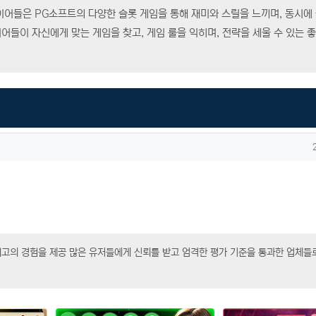
이어들은 PG소프트의 다양한 슬롯 게임을 통해 재미와 스릴을 느끼며, 동시에
어들이 자신에게 맞는 게임을 찾고, 게임 룰을 익히며, 전략을 세울 수 있는 
의 경험을 제공 많은 유저들에게 신뢰를 받고 엄격한 평가 기준을 통과한 업체들