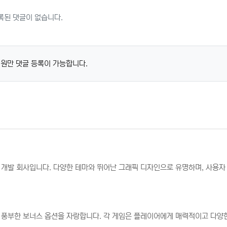
록된 댓글이 없습니다.
원만 댓글 등록이 가능합니다.
 개발 회사입니다. 다양한 테마와 뛰어난 그래픽 디자인으로 유명하며, 사용자
, 풍부한 보너스 옵션을 자랑합니다. 각 게임은 플레이어에게 매력적이고 다양