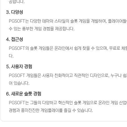
공합니다.
3. 다양성
PGSOFT는 다양한 테마와 스타일의 슬롯 게임을 개발하여, 플레이어들
수 있는 풍부한 게임 경험을 제공합니다.
4. 접근성
PGSOFT의 슬롯 게임들은 온라인에서 쉽게 찾을 수 있으며, 무료로 
다.
5. 사용자 경험
PGSOFT 게임들은 사용자 친화적이고 직관적인 디자인으로, 누구나 쉽
어 있습니다.
6. 새로운 슬롯 경험
PGSOFT는 그들의 다양하고 혁신적인 슬롯 게임으로 온라인 게임 산업
경험과 흥미진진한 게임플레이를 즐길 수 있습니다.