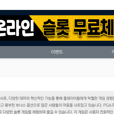
부
이벤트
 회사로, 다양한 테마와 혁신적인 기능을 통해 플레이어들에게 탁월한 게임 경험
리고 풍부한 보너스 옵션으로 많은 사람들의 마음을 사로잡고 있습니다. PG소
 다양한 슬롯 게임을 체험하며 즐길 수 있습니다. 각 게임은 사용자 친화적