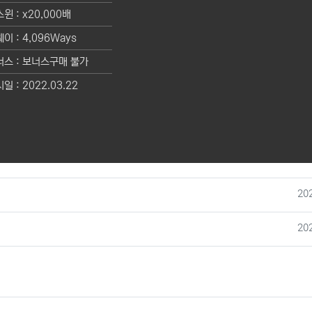
윈 : x20,000배
이 : 4,096Ways
너스 : 보너스구매 불가
일 : 2022.03.22
작
202
작
202