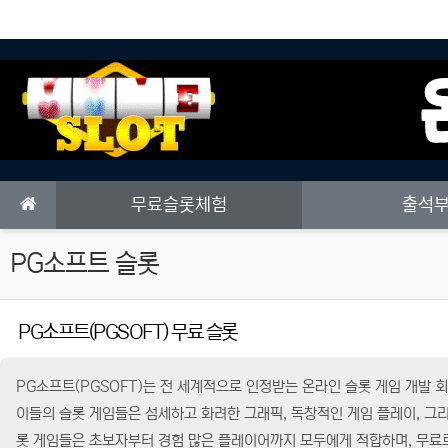
상단 네비
메인 메뉴
무료슬롯체험
출석
PG소프트 슬롯
PG소프트(PGSOFT) 무료 슬롯
PG소프트(PGSOFT)는 전 세계적으로 인정받는 온라인 슬롯 게임 개발
이들의 슬롯 게임들은 섬세하고 화려한 그래픽, 독창적인 게임 플레이, 그
롯 게임들은 초보자부터 경험 많은 플레이어까지 모두에게 적합하며, 무료로