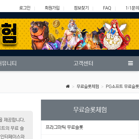
로그인
회원가입
정보찾기
FAQ
1:1문의
커뮤니티
고객센터
무료슬롯체험
PG소프트 무료슬롯
무료슬롯체험
을 제공합니다.
프라그마틱 무료슬롯
프트의 무료 슬
인 인터페이스와