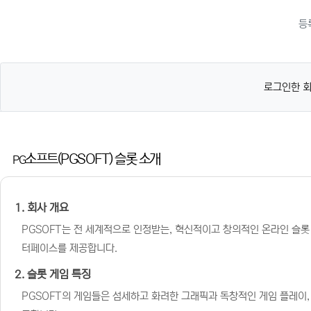
등
로그인한 회
소프트(PGSOFT) 슬롯 소개
PG
1. 회사 개요
PGSOFT는 전 세계적으로 인정받는, 혁신적이고 창의적인 온라인 슬롯
터페이스를 제공합니다.
2. 슬롯 게임 특징
PGSOFT의 게임들은 섬세하고 화려한 그래픽과 독창적인 게임 플레이