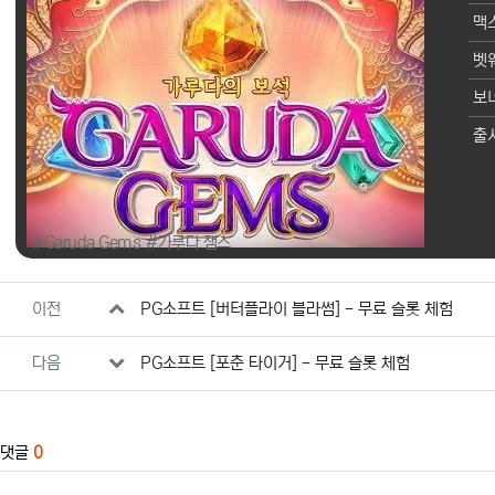
맥스
벳웨
보
출시
#Garuda Gems
#가루다 잼스
관련자료
이전
PG소프트 [버터플라이 블라썸] - 무료 슬롯 체험
다음
PG소프트 [포춘 타이거] - 무료 슬롯 체험
댓글
0