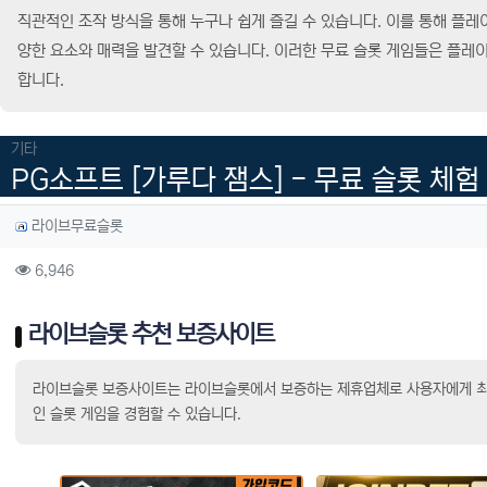
직관적인 조작 방식을 통해 누구나 쉽게 즐길 수 있습니다. 이를 통해 플레
양한 요소와 매력을 발견할 수 있습니다. 이러한 무료 슬롯 게임들은 플레이
합니다.
분류
기타
PG소프트 [가루다 잼스] - 무료 슬롯 체험
작성자 정보
작성
라이브무료슬롯
컨텐츠 정보
조회
6,946
본문
라이브슬롯 추천 보증사이트
라이브슬롯 보증사이트는 라이브슬롯에서 보증하는 제휴업체로 사용자에게 최고
인 슬롯 게임을 경험할 수 있습니다.