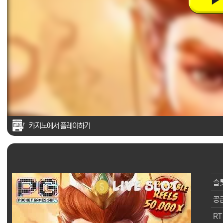
카지노에서 플레이하기
슬
공급
RT