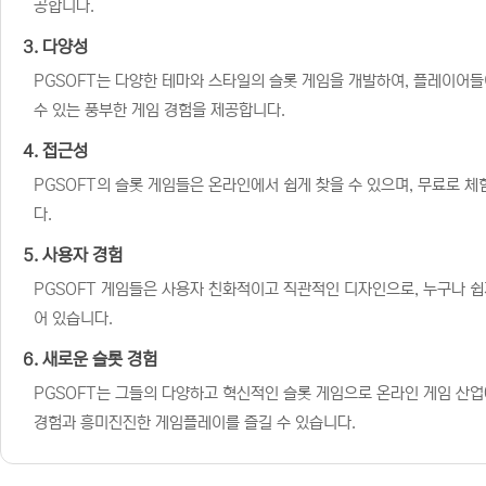
공합니다.
3. 다양성
PGSOFT는 다양한 테마와 스타일의 슬롯 게임을 개발하여, 플레이어들
수 있는 풍부한 게임 경험을 제공합니다.
4. 접근성
PGSOFT의 슬롯 게임들은 온라인에서 쉽게 찾을 수 있으며, 무료로 
다.
5. 사용자 경험
PGSOFT 게임들은 사용자 친화적이고 직관적인 디자인으로, 누구나 쉽
어 있습니다.
6. 새로운 슬롯 경험
PGSOFT는 그들의 다양하고 혁신적인 슬롯 게임으로 온라인 게임 산업
경험과 흥미진진한 게임플레이를 즐길 수 있습니다.