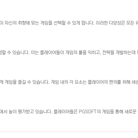
이 자신의 취향에 맞는 게임을 선택할 수 있게 합니다. 이러한 다양성은 모든 
체험할 수 있습니다. 이는 플레이어들이 게임의 룰을 익히고, 전략을 개발하는데
게 게임을 즐길 수 있습니다. 게임 내의 각 요소는 플레이어의 편의를 위해 
에서 높이 평가받고 있습니다. 플레이어들은 PGSOFT의 게임을 통해 새로운