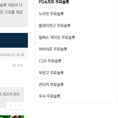
PG소프트 무료슬롯
 슬롯 게임의 다
좋은 기회를 제공
노리밋 무료슬롯
플레이앤고 무료슬롯
릴렉스 게이밍 무료슬롯
하바네로 무료슬롯
작성일
2024.04.22 16:30
CQ9 무료슬롯
목록
부운고 무료슬롯
썬더킥 무료슬롯
로 최고의 온라
푸쉬 무료슬롯