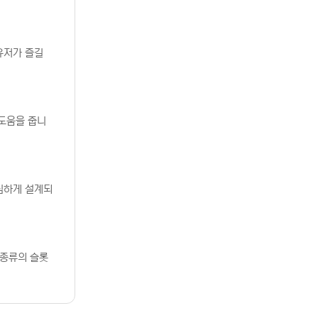
유저가 즐길
 도움을 줍니
세심하게 설계되
 종류의 슬롯