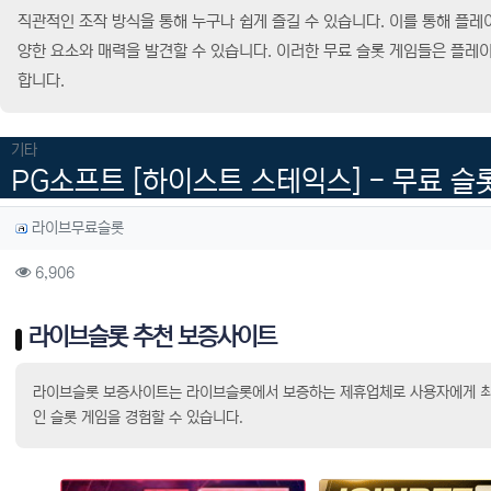
직관적인 조작 방식을 통해 누구나 쉽게 즐길 수 있습니다. 이를 통해 플레
양한 요소와 매력을 발견할 수 있습니다. 이러한 무료 슬롯 게임들은 플레이
합니다.
분류
기타
PG소프트 [하이스트 스테익스] - 무료 슬
작성자 정보
작성
라이브무료슬롯
컨텐츠 정보
조회
6,906
본문
라이브슬롯 추천 보증사이트
라이브슬롯 보증사이트는 라이브슬롯에서 보증하는 제휴업체로 사용자에게 최고
인 슬롯 게임을 경험할 수 있습니다.