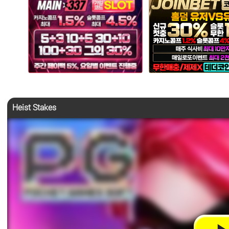
Heist Stakes