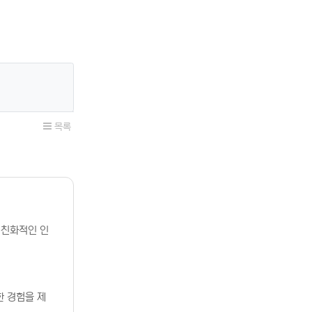
목록
 친화적인 인
한 경험을 제