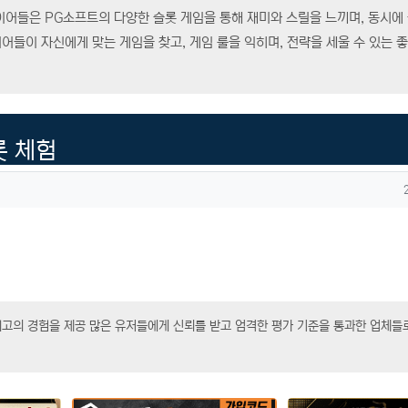
이어들은 PG소프트의 다양한 슬롯 게임을 통해 재미와 스릴을 느끼며, 동시에
어들이 자신에게 맞는 게임을 찾고, 게임 룰을 익히며, 전략을 세울 수 있는 
롯 체험
의 경험을 제공 많은 유저들에게 신뢰를 받고 엄격한 평가 기준을 통과한 업체들