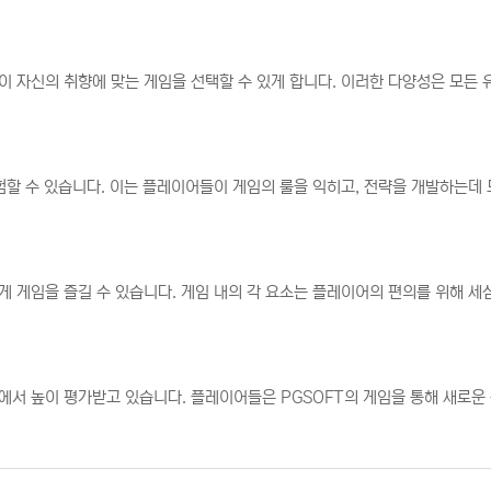
이 자신의 취향에 맞는 게임을 선택할 수 있게 합니다. 이러한 다양성은 모든 
체험할 수 있습니다. 이는 플레이어들이 게임의 룰을 익히고, 전략을 개발하는데
게 게임을 즐길 수 있습니다. 게임 내의 각 요소는 플레이어의 편의를 위해 
에서 높이 평가받고 있습니다. 플레이어들은 PGSOFT의 게임을 통해 새로운