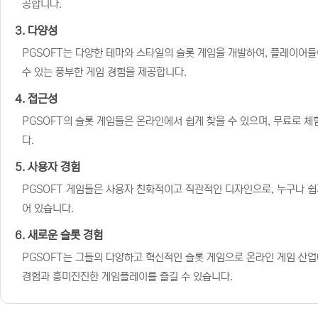
공합니다.
3. 다양성
PGSOFT는 다양한 테마와 스타일의 슬롯 게임을 개발하여, 플레이어들
수 있는 풍부한 게임 경험을 제공합니다.
4. 접근성
PGSOFT의 슬롯 게임들은 온라인에서 쉽게 찾을 수 있으며, 무료로 
다.
5. 사용자 경험
PGSOFT 게임들은 사용자 친화적이고 직관적인 디자인으로, 누구나 쉽
어 있습니다.
6. 새로운 슬롯 경험
PGSOFT는 그들의 다양하고 혁신적인 슬롯 게임으로 온라인 게임 산업
경험과 흥미진진한 게임플레이를 즐길 수 있습니다.