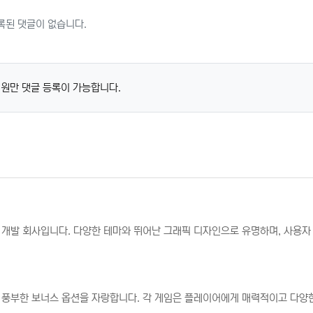
록된 댓글이 없습니다.
원만 댓글 등록이 가능합니다.
 개발 회사입니다. 다양한 테마와 뛰어난 그래픽 디자인으로 유명하며, 사용자
, 풍부한 보너스 옵션을 자랑합니다. 각 게임은 플레이어에게 매력적이고 다양