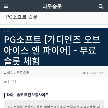
기
메뉴
라무슬롯
PG소프트 슬롯
분류
기타
PG소프트 [가디언즈 오브
아이스 앤 파이어] - 무료
슬롯 체험
작성자 정보
작성
작성일
라이브무료슬롯
2024.04.22 16:23
컨텐츠 정보
조회
7,407
본문
라이브슬롯 추천 보증사이트
라이브슬롯 보증사이트는 라이브슬롯에서 보증하는 제휴업체로 사