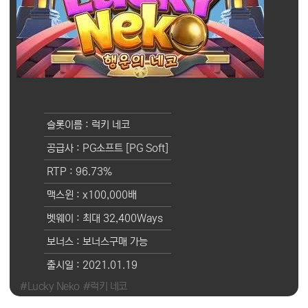
슬롯이름 : 럭키 네코
공급사 : PG소프트 [PG Soft]
RTP : 96.73%
맥스윈 : x100,000배
벳웨이 : 최대 32,400Ways
보너스 : 보너스구매 가능
출시일 : 2021.01.19
#Lucky Neko
#럭키 네코