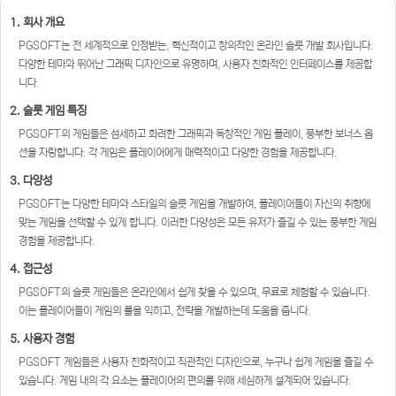
1. 회사 개요
PGSOFT는 전 세계적으로 인정받는, 혁신적이고 창의적인 온라인 슬롯 개발 회사입니다.
다양한 테마와 뛰어난 그래픽 디자인으로 유명하며, 사용자 친화적인 인터페이스를 제공합
니다.
2. 슬롯 게임 특징
PGSOFT의 게임들은 섬세하고 화려한 그래픽과 독창적인 게임 플레이, 풍부한 보너스 옵
션을 자랑합니다. 각 게임은 플레이어에게 매력적이고 다양한 경험을 제공합니다.
3. 다양성
PGSOFT는 다양한 테마와 스타일의 슬롯 게임을 개발하여, 플레이어들이 자신의 취향에
맞는 게임을 선택할 수 있게 합니다. 이러한 다양성은 모든 유저가 즐길 수 있는 풍부한 게임
경험을 제공합니다.
4. 접근성
PGSOFT의 슬롯 게임들은 온라인에서 쉽게 찾을 수 있으며, 무료로 체험할 수 있습니다.
이는 플레이어들이 게임의 룰을 익히고, 전략을 개발하는데 도움을 줍니다.
5. 사용자 경험
PGSOFT 게임들은 사용자 친화적이고 직관적인 디자인으로, 누구나 쉽게 게임을 즐길 수
있습니다. 게임 내의 각 요소는 플레이어의 편의를 위해 세심하게 설계되어 있습니다.