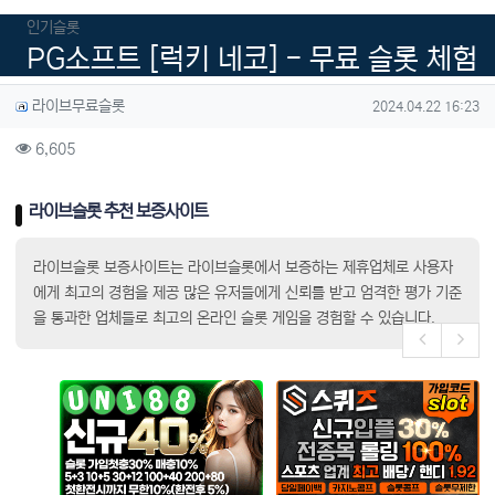
분류
인기슬롯
PG소프트 [럭키 네코] - 무료 슬롯 체험
작성자 정보
작성
작성일
라이브무료슬롯
2024.04.22 16:23
컨텐츠 정보
조회
6,605
본문
라이브슬롯 추천 보증사이트
라이브슬롯 보증사이트는 라이브슬롯에서 보증하는 제휴업체로 사용자
에게 최고의 경험을 제공 많은 유저들에게 신뢰를 받고 엄격한 평가 기준
을 통과한 업체들로 최고의 온라인 슬롯 게임을 경험할 수 있습니다.