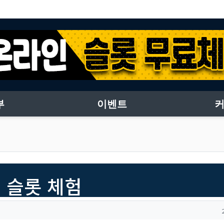
부
이벤트
료 슬롯 체험