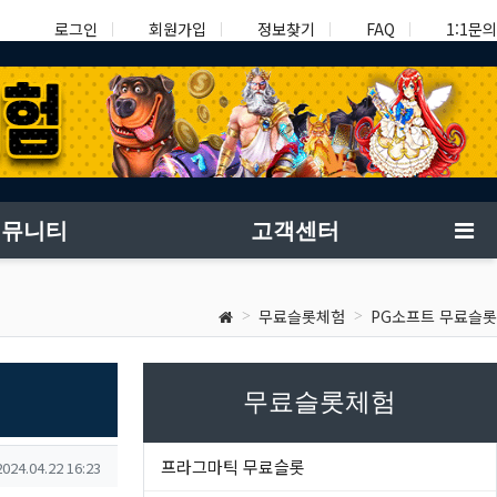
로그인
회원가입
정보찾기
FAQ
1:1문의
커뮤니티
고객센터
무료슬롯체험
PG소프트 무료슬롯
무료슬롯체험
작성일
프라그마틱 무료슬롯
2024.04.22 16:23