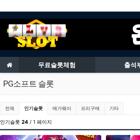
상단 네비
메인 메뉴
무료슬롯체험
출석
PG소프트 슬롯
PG소프트 슬롯 분류 목록
현재 분류
전체
인기슬롯
메가웨이
프리구매
기타
인기슬롯
24
/ 1 페이지