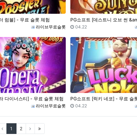
 럼블] - 무료 슬롯 체험
PG소프트 [데스트니 오브 썬 &amp
등록자
등록일
라이브무료슬롯
04.22
라 다이너스티] - 무료 슬롯 체험
PG소프트 [럭키 네코] - 무료 슬
등록자
등록일
라이브무료슬롯
04.22
(current)
(last)
1
2