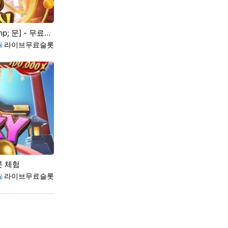
; 문] - 무료…
등록자
라이브무료슬롯
롯 체험
등록자
라이브무료슬롯