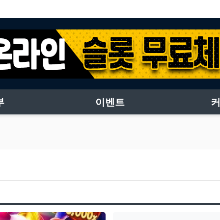
부
이벤트