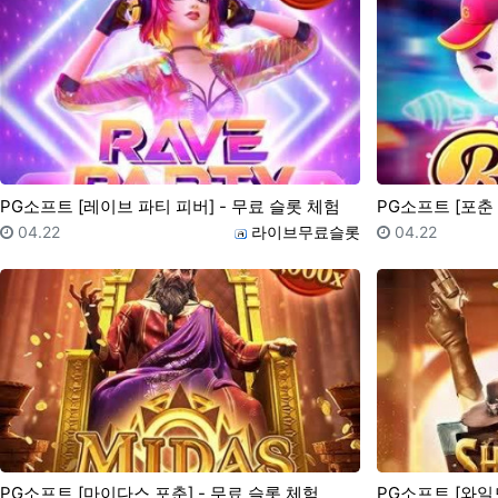
PG소프트 [레이브 파티 피버] - 무료 슬롯 체험
PG소프트 [포춘 
등록일
등록자
등록일
04.22
라이브무료슬롯
04.22
PG소프트 [마이다스 포춘] - 무료 슬롯 체험