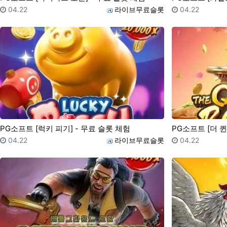
등록일
등록자
등록일
04.22
라이브무료슬롯
04.22
PG소프트 [럭키 피기] - 무료 슬롯 체험
PG소프트 [더 퀸
등록일
등록자
등록일
04.22
라이브무료슬롯
04.22