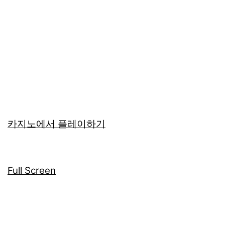
카지노에서 플레이하기
Full Screen