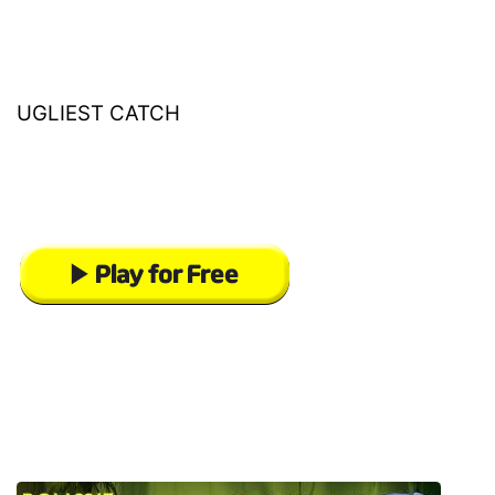
UGLIEST CATCH