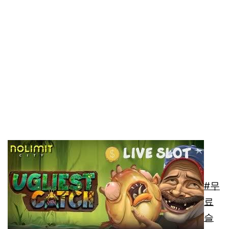
#무
료
슬