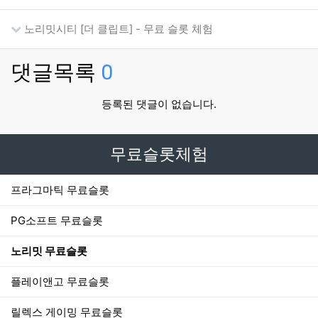
노리밋시티 [더 클립트] - 무료 슬롯 체험
댓글목록
0
등록된 댓글이 없습니다.
무료슬롯체험
프라그마틱 무료슬롯
PG소프트 무료슬롯
노리밋 무료슬롯
플레이앤고 무료슬롯
릴렉스 게이밍 무료슬롯