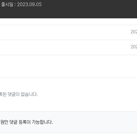
출시일 : 2023.09.05
작
202
작
202
록된 댓글이 없습니다.
원만 댓글 등록이 가능합니다.