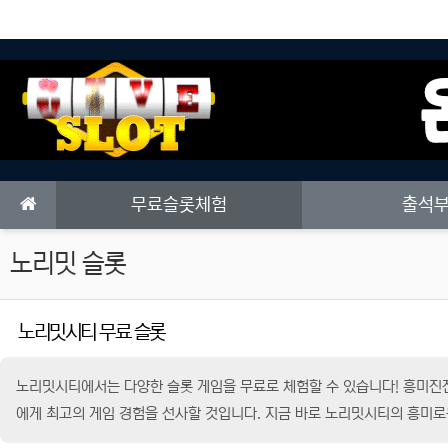
상단 네비
메인 메뉴
무료슬롯체험
출석
노리밋 슬롯
노리밋시티 무료 슬롯
노리밋시티에서는 다양한 슬롯 게임을 무료로 체험할 수 있습니다! 흥미진
에게 최고의 게임 경험을 선사할 것입니다. 지금 바로 노리밋시티의 흥미로