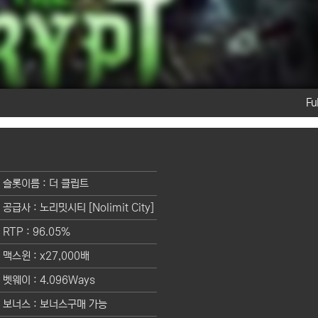
Fu
슬롯이름 : 더 클립트
공급사 : 노리밋시티 [Nolimit City]
RTP : 96.05%
맥스윈 : x27,000배
벳웨이 : 4.096Ways
보너스 : 보너스구매 가능