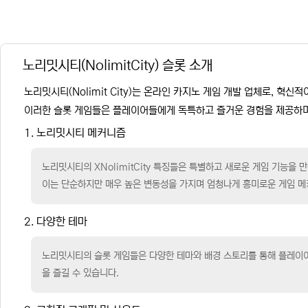
노리밋시티(NolimitCity) 슬롯 소개
노리밋시티(Nolimit City)는 온라인 카지노 게임 개발 업체로, 
이러한 슬롯 게임들은 플레이어들에게 독특하고 즐거운 경험을 제공하며
1. 노리밋시티 메커니즘
노리밋시티의 XNolimitCity 특징들은 특별하고 새로운 게임 기능을
이는 단순하지만 매우 높은 변동성을 가지며 엄청나게 흥미로운 게임 메
2. 다양한 테마
노리밋시티의 슬롯 게임들은 다양한 테마와 배경 스토리를 통해 플레이
을 즐길 수 있습니다.