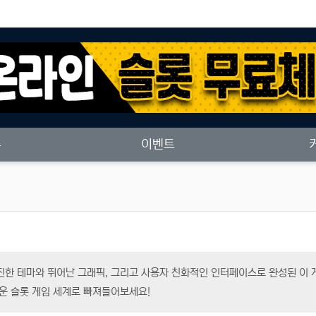
부
이벤트
진한 테마와 뛰어난 그래픽, 그리고 사용자 친화적인 인터페이스로 완성된 이
운 슬롯 게임 세계로 빠져들어보세요!