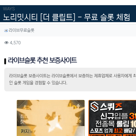
분류
WAYS
노리밋시티 [더 클립트] - 무료 슬롯 체험
작성자 정보
작성
라이브무료슬롯
컨텐츠 정보
조회
4,570
본문
라이브슬롯 추천 보증사이트
라이브슬롯 보증사이트는 라이브슬롯에서 보증하는 제휴업체로 사용자에게 최고
인 슬롯 게임을 경험할 수 있습니다.