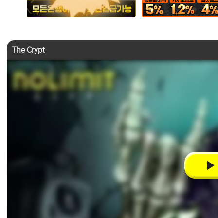
The Crypt