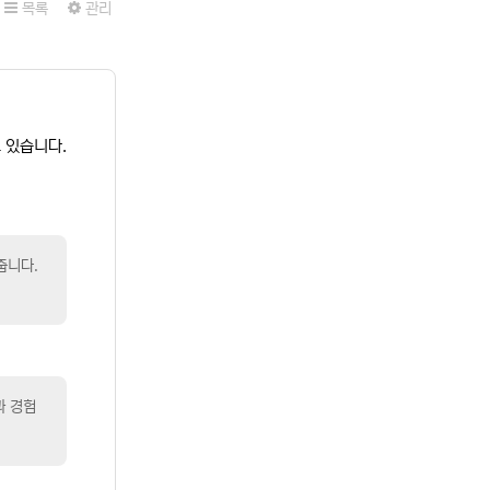
목록
관리
고 있습니다.
줍니다.
과 경험