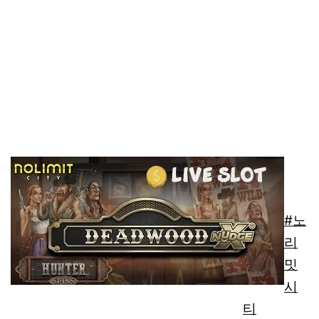
#노
리
밋
시
티