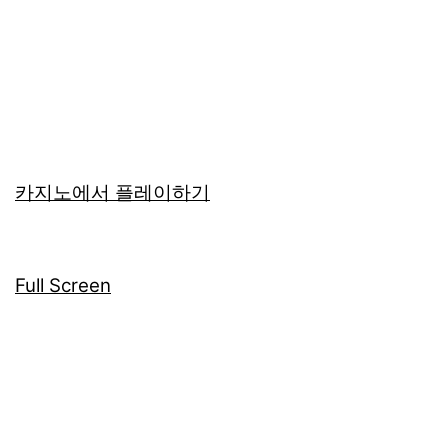
카지노에서 플레이하기
Full Screen