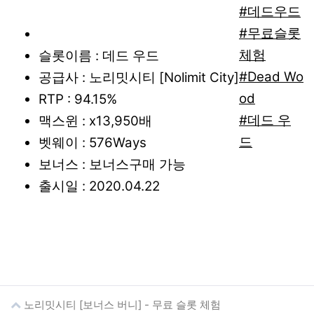
#데드우드
#무료슬롯
체험
슬롯이름 : 데드 우드
#Dead Wo
공급사 : 노리밋시티 [Nolimit City]
od
RTP : 94.15%
#데드 우
맥스윈 : x13,950배
드
벳웨이 : 576Ways
보너스 : 보너스구매 가능
출시일 : 2020.04.22
노리밋시티 [보너스 버니] - 무료 슬롯 체험