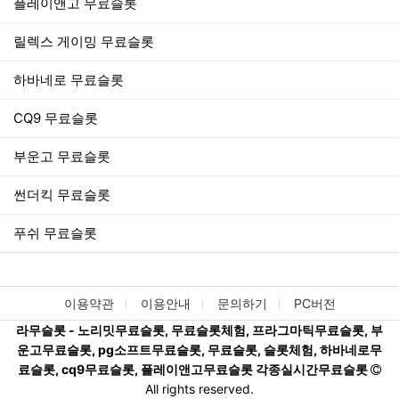
플레이앤고 무료슬롯
릴렉스 게이밍 무료슬롯
하바네로 무료슬롯
CQ9 무료슬롯
부운고 무료슬롯
썬더킥 무료슬롯
푸쉬 무료슬롯
이용약관
이용안내
문의하기
PC버전
라무슬롯 - 노리밋무료슬롯, 무료슬롯체험, 프라그마틱무료슬롯, 부
운고무료슬롯, pg소프트무료슬롯, 무료슬롯, 슬롯체험, 하바네로무
료슬롯, cq9무료슬롯, 플레이앤고무료슬롯 각종실시간무료슬롯
All rights reserved.