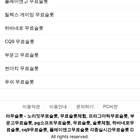
플레이앤고 무료슬롯
릴렉스 게이밍 무료슬롯
하바네로 무료슬롯
CQ9 무료슬롯
부운고 무료슬롯
썬더킥 무료슬롯
푸쉬 무료슬롯
이용약관
이용안내
문의하기
PC버전
라무슬롯 - 노리밋무료슬롯, 무료슬롯체험, 프라그마틱무료슬롯, 부
운고무료슬롯, pg소프트무료슬롯, 무료슬롯, 슬롯체험, 하바네로무
료슬롯, cq9무료슬롯, 플레이앤고무료슬롯 각종실시간무료슬롯
All rights reserved.