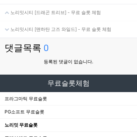
노리밋시티 [드래곤 트리브] - 무료 슬롯 체험
노리밋시티 [맨하탄 고즈 와일드] - 무료 슬롯 체험
댓글목록
0
등록된 댓글이 없습니다.
무료슬롯체험
프라그마틱 무료슬롯
PG소프트 무료슬롯
노리밋 무료슬롯