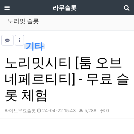
기
메뉴
라무슬롯
노리밋 슬롯
기타
노리밋시티 [툼 오브
네페르티티] - 무료 슬
롯 체험
라이브무료슬롯
24-04-22 15:43
5,288
0
본문