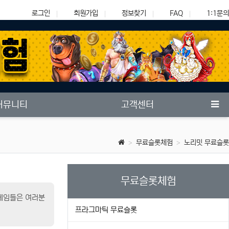
로그인
회원가입
정보찾기
FAQ
1:1문의
커뮤니티
고객센터
무료슬롯체험
노리밋 무료슬롯
무료슬롯체험
 게임들은 여러분
프라그마틱 무료슬롯