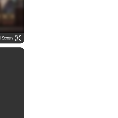
ll Screen