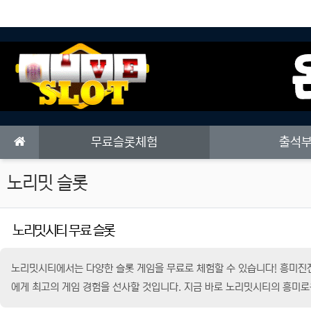
상단 네비
메인 메뉴
무료슬롯체험
출석
노리밋 슬롯
노리밋시티 무료 슬롯
노리밋시티에서는 다양한 슬롯 게임을 무료로 체험할 수 있습니다! 흥미진
에게 최고의 게임 경험을 선사할 것입니다. 지금 바로 노리밋시티의 흥미로