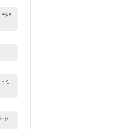
의 품질을
 수 있
 최적화