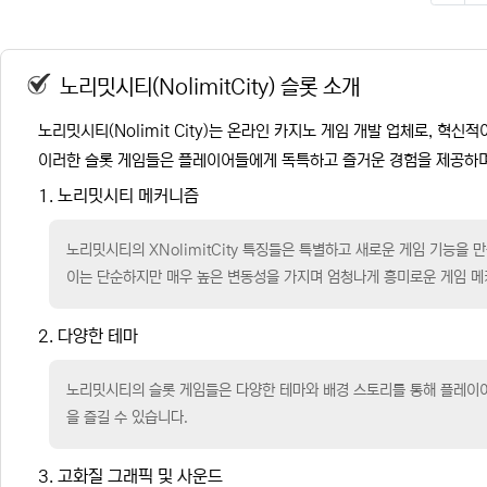
노리밋시티(NolimitCity) 슬롯 소개
노리밋시티(Nolimit City)는 온라인 카지노 게임 개발 업체로, 
이러한 슬롯 게임들은 플레이어들에게 독특하고 즐거운 경험을 제공하며
1. 노리밋시티 메커니즘
노리밋시티의 XNolimitCity 특징들은 특별하고 새로운 게임 기능을
이는 단순하지만 매우 높은 변동성을 가지며 엄청나게 흥미로운 게임 메
2. 다양한 테마
노리밋시티의 슬롯 게임들은 다양한 테마와 배경 스토리를 통해 플레이
을 즐길 수 있습니다.
3. 고화질 그래픽 및 사운드