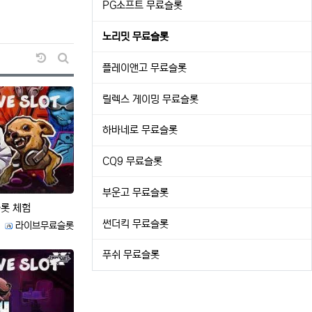
PG소프트 무료슬롯
노리밋 무료슬롯
날짜순 정렬
플레이앤고 무료슬롯
게시판 검색
릴렉스 게이밍 무료슬롯
하바네로 무료슬롯
CQ9 무료슬롯
부운고 무료슬롯
슬롯 체험
썬더킥 무료슬롯
등록자
라이브무료슬롯
푸쉬 무료슬롯