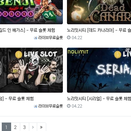
드 인 베가스] - 무료 슬롯 체험
노리밋시티 [데드 카나리아] - 무료 
등록자
등록일
라이브무료슬롯
04.22
] - 무료 슬롯 체험
노리밋시티 [시리얼] - 무료 슬롯 체
등록자
등록일
라이브무료슬롯
04.22
(current)
(last)
1
2
3