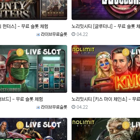
 헌터스] - 무료 슬롯 체험
노리밋시티 [글루터니] - 무료 슬롯 
등록자
등록일
라이브무료슬롯
04.22
브드] - 무료 슬롯 체험
노리밋시티 [키스 마이 체인소] - 무
등록자
등록일
라이브무료슬롯
04.22