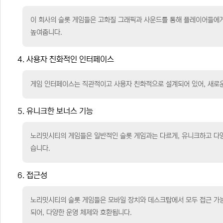
이 회사의 슬롯 게임들은 고화질 그래픽과 사운드를 통해 플레이어들에게
높여줍니다.
4. 사용자 친화적인 인터페이스
게임 인터페이스는 직관적이고 사용자 친화적으로 설계되어 있어, 새로운
5. 유니크한 보너스 기능
노리밋시티의 게임들은 일반적인 슬롯 게임과는 다르게, 유니크하고 다양
습니다.
6. 접근성
노리밋시티의 슬롯 게임들은 모바일 장치와 데스크탑에서 모두 접근 가능하
되어, 다양한 운영 체제와 호환됩니다.