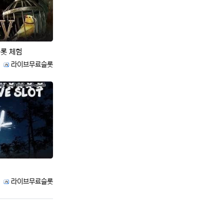
슬롯 체험
등록자
라이브무료슬롯
험
등록자
라이브무료슬롯