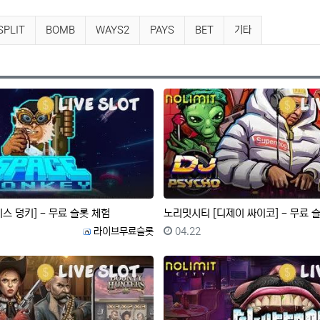
SPLIT
BOMB
WAYS2
PAYS
BET
기타
스 덩키] - 무료 슬롯 체험
노리밋시티 [디제이 싸이코] - 무료 
등록자
등록일
라이브무료슬롯
04.22