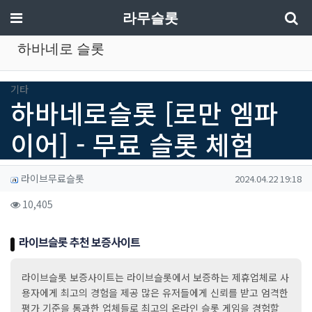
기
메뉴
라무슬롯
하바네로 슬롯
분류
기타
하바네로슬롯 [로만 엠파
이어] - 무료 슬롯 체험
작성자 정보
작성
작성일
라이브무료슬롯
2024.04.22 19:18
컨텐츠 정보
조회
10,405
본문
라이브슬롯 추천 보증사이트
라이브슬롯 보증사이트는 라이브슬롯에서 보증하는 제휴업체로 사
용자에게 최고의 경험을 제공 많은 유저들에게 신뢰를 받고 엄격한
평가 기준을 통과한 업체들로 최고의 온라인 슬롯 게임을 경험할