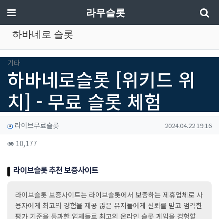
기
메뉴
라무슬롯
하바네로 슬롯
분류
기타
하바네로슬롯 [위키드 위
치] - 무료 슬롯 체험
작성자 정보
작성
작성일
라이브무료슬롯
2024.04.22 19:16
컨텐츠 정보
조회
10,177
본문
라이브슬롯 추천 보증사이트
라이브슬롯 보증사이트는 라이브슬롯에서 보증하는 제휴업체로 사
용자에게 최고의 경험을 제공 많은 유저들에게 신뢰를 받고 엄격한
평가 기준을 통과한 업체들로 최고의 온라인 슬롯 게임을 경험할