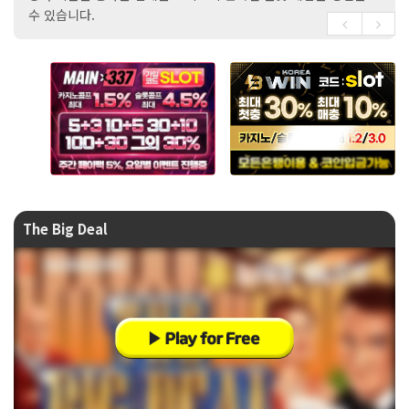
수 있습니다.
The Big Deal