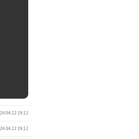
성일
24.04.22 19:12
성일
24.04.22 19:12