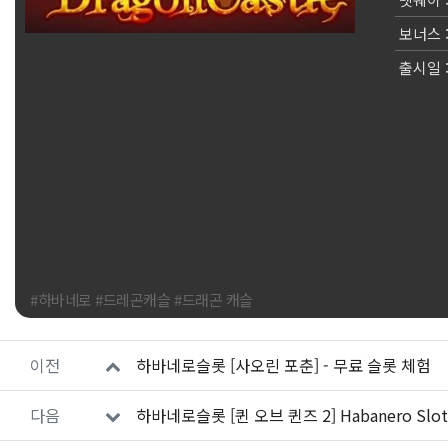
보너스 
출시일 : 
#하바네로 #드레곤캐슬
#드래곤 캐슬
관련자료
하바네로슬롯 [사오린 포춘] - 무료 슬롯 체험
이전
하바네로슬롯 [퀸 오브 퀸즈 2] Habanero Slot [
다음