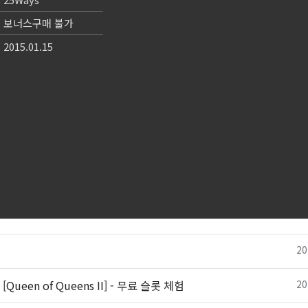
: 보너스구매 불가
2015.01.15
작
20
작
Queen of Queens II] - 무료 슬롯 체험
20