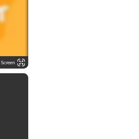
l Screen