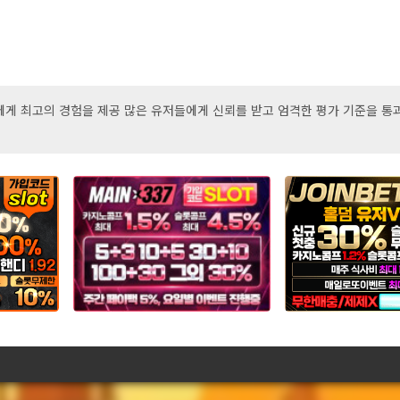
 최고의 경험을 제공 많은 유저들에게 신뢰를 받고 엄격한 평가 기준을 통