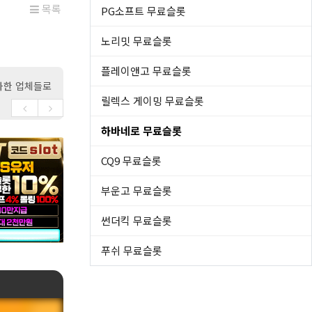
목록
PG소프트 무료슬롯
노리밋 무료슬롯
플레이앤고 무료슬롯
과한 업체들로
릴렉스 게이밍 무료슬롯
하바네로 무료슬롯
CQ9 무료슬롯
부운고 무료슬롯
썬더킥 무료슬롯
푸쉬 무료슬롯