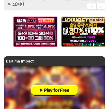
수 있습니다.
Daruma Impact