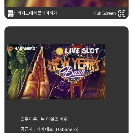
카지노에서 플레이하기
Full Screen
슬롯이름 : 뉴 이얼즈 베쉬
공급사 : 하바네로 [Habanero]