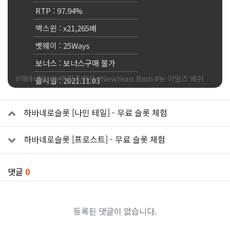
RTP : 97.94%
맥스윈 : x21,265배
벳웨이 : 25Ways
보너스 : 보너스구매 불가
#하바네로
#뉴이얼즈배쉬
#NewYears Bash
#뉴 이얼즈 베쉬
출시일 : 2021.11.03
관련자료
하바네로슬롯 [나인 테일] - 무료 슬롯 체험
하바네로슬롯 [프로스트] - 무료 슬롯 체험
댓글
0
등록된 댓글이 없습니다.