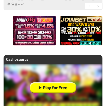
수 있습니다.
Cashosaurus