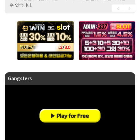
수 있습니다.
Gangsters