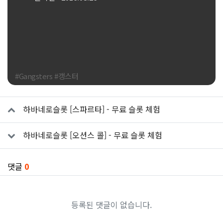
#Gangsters
#갱스터
관련자료
하바네로슬롯 [스파르타] - 무료 슬롯 체험
하바네로슬롯 [오션스 콜] - 무료 슬롯 체험
댓글
0
등록된 댓글이 없습니다.