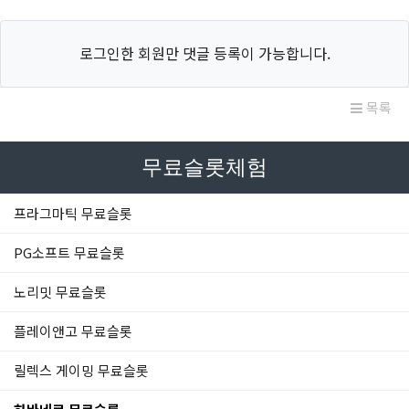
로그인한 회원만 댓글 등록이 가능합니다.
목록
무료슬롯체험
프라그마틱 무료슬롯
PG소프트 무료슬롯
노리밋 무료슬롯
플레이앤고 무료슬롯
릴렉스 게이밍 무료슬롯