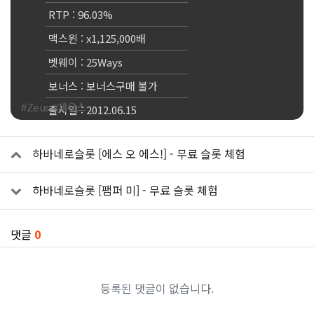
RTP : 96.03%
맥스윈 : x1,125,000배
벳웨이 : 25Ways
보너스 : 보너스구매 불가
#Zeus
#제우스
출시일 : 2012.06.15
관련자료
하바네로슬롯 [에스 오 에스!] - 무료 슬롯 체험
하바네로슬롯 [팸퍼 미] - 무료 슬롯 체험
댓글
0
등록된 댓글이 없습니다.