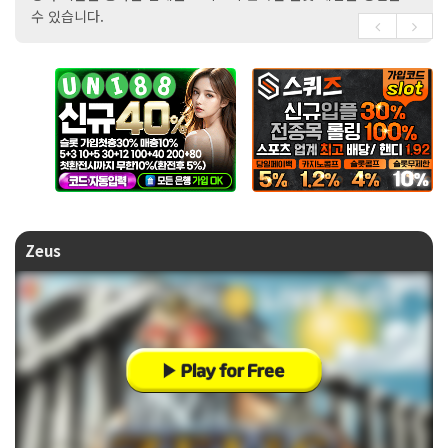
수 있습니다.
Zeus