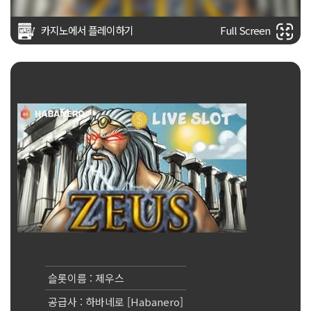
카지노에서 플레이하기
Full Screen
슬롯이름 : 제우스
공급사 : 하바네로 [Habanero]