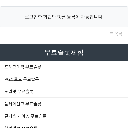
로그인한 회원만 댓글 등록이 가능합니다.
목록
무료슬롯체험
프라그마틱 무료슬롯
PG소프트 무료슬롯
노리밋 무료슬롯
플레이앤고 무료슬롯
릴렉스 게이밍 무료슬롯