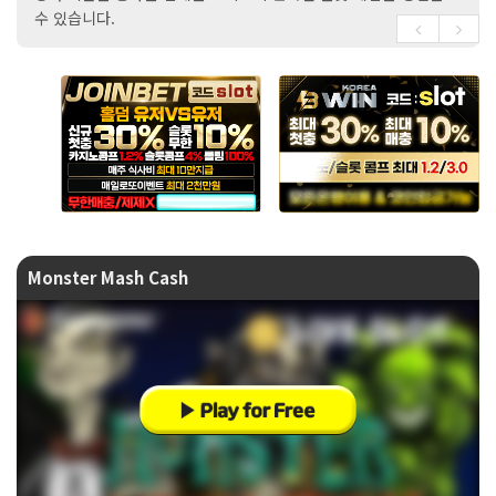
수 있습니다.
Monster Mash Cash