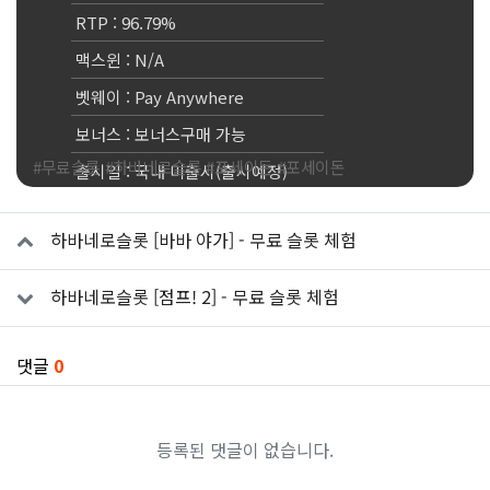
RTP : 96.79%
맥스윈 : N/A
벳웨이 : Pay Anywhere
보너스 : 보너스구매 가능
#무료슬롯
#하바네로슬롯
#포세이돈
#포세이돈
출시일 : 국내 미출시(출시예정)
관련자료
하바네로슬롯 [바바 야가] - 무료 슬롯 체험
하바네로슬롯 [점프! 2] - 무료 슬롯 체험
댓글
0
등록된 댓글이 없습니다.