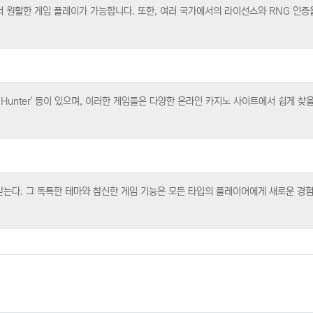
 원활한 게임 플레이가 가능합니다. 또한, 여러 국가에서의 라이선스와 RNG 인증
'London Hunter' 등이 있으며, 이러한 게임들은 다양한 온라인 카지노 사이트에서 쉽게 찾
받는다. 그 독특한 테마와 참신한 게임 기능은 모든 타입의 플레이어에게 새로운 경