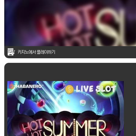
카지노에서 플레이하기