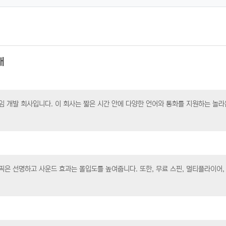
개
노 게임 개발 회사입니다. 이 회사는 짧은 시간 안에 다양한 언어와 통화를 지원하는 놀라
은 선명하고 사운드 효과는 몰입도를 높여줍니다. 또한, 무료 스핀, 멀티플라이어,