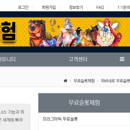
로그인
회원가입
정보찾기
FAQ
1:1문의
커뮤니티
고객센터
무료슬롯체험
하바네로 무료슬롯
무료슬롯체험
너스 기능과 뛰
프라그마틱 무료슬롯
운 세계에 빠져