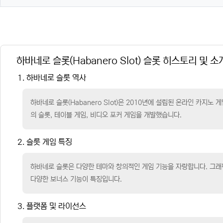
하바네로 슬롯(Habanero Slot) 슬롯 히스토리 및 소
1. 하바네로 슬롯 역사
하바네로 슬롯(Habanero Slot)은 2010년에 설립된 온라인 카지
의 슬롯, 테이블 게임, 비디오 포커 게임을 개발했습니다.
2. 슬롯 게임 특징
하바네로 슬롯은 다양한 테마와 창의적인 게임 기능을 자랑합니다. 그래픽
다양한 보너스 기능이 특징입니다.
3. 플랫폼 및 라이선스