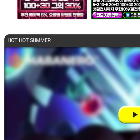
HOT HOT SUMMER