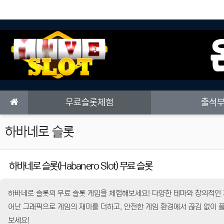
상단 네비
메인 메뉴
무료슬롯체험
출석
하바네로 슬롯
하바네로 슬롯(Habanero Slot) 무료 슬롯
하바네로 슬롯의 무료 슬롯 게임을 체험해보세요! 다양한 테마와 창의적인 
어난 그래픽으로 게임의 재미를 더하고, 안전한 게임 환경에서 끊김 없이 플
보세요!