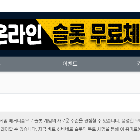
부
이벤트
게임 메커니즘으로 슬롯 게임의 새로운 수준을 경험할 수 있습니다. 풍성한 보
레이할 수 있습니다. 지금 바로 하바네로 슬롯의 무료 체험을 통해 이 흥미로