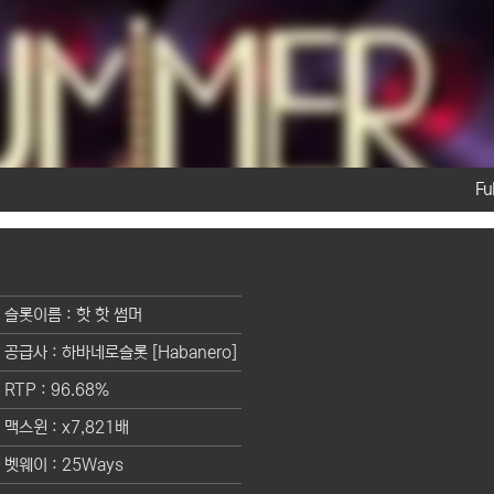
Fu
슬롯이름 : 핫 핫 썸머
공급사 : 하바네로슬롯 [Habanero]
RTP : 96.68%
맥스윈 : x7,821배
벳웨이 : 25Ways