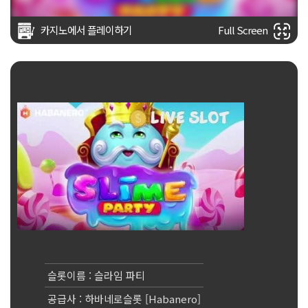
카지노에서 플레이하기
Full Screen
슬롯이름 : 슬라임 파티
공급사 : 하바네로슬롯 [Habanero]