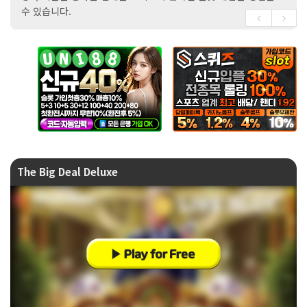
수 있습니다.
The Big Deal Deluxe