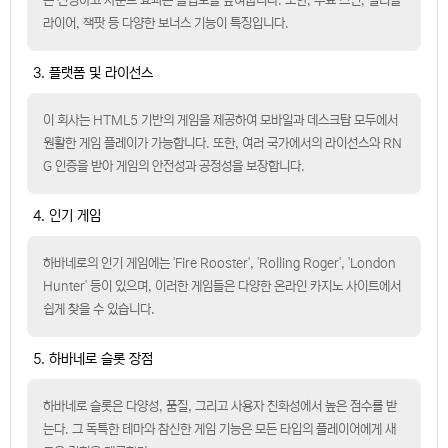
은 선명하고 사운드 효과는 몰입도를 높여줍니다. 또한, 무료 스핀, 멀티플
라이어, 잭팟 등 다양한 보너스 기능이 특징입니다.
3. 플랫폼 및 라이선스
이 회사는 HTML5 기반의 게임을 제공하여 모바일과 데스크탑 모두에서
원활한 게임 플레이가 가능합니다. 또한, 여러 국가에서의 라이선스와 RN
G 인증을 받아 게임의 안전성과 공정성을 보장합니다.
4. 인기 게임
하바네로의 인기 게임에는 'Fire Rooster', 'Rolling Roger', 'London
Hunter' 등이 있으며, 이러한 게임들은 다양한 온라인 카지노 사이트에서
쉽게 찾을 수 있습니다.
5. 하바네로 슬롯 장점
하바네로 슬롯은 다양성, 품질, 그리고 사용자 친화성에서 높은 점수를 받
는다. 그 독특한 테마와 참신한 게임 기능은 모든 타입의 플레이어에게 새