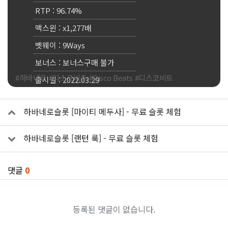
RTP : 96.74%
맥스윈 : x1,277배
벳웨이 : 9Ways
보너스 : 보너스구매 불가
#하바네로
#디스코비츠
#Disco Beats
#디스코비트
출시일 : 2022.03.29
관련자료
하바네로슬롯 [마이티 메두사] - 무료 슬롯 체험
하바네로슬롯 [랜턴 룩] - 무료 슬롯 체험
댓글
0
등록된 댓글이 없습니다.