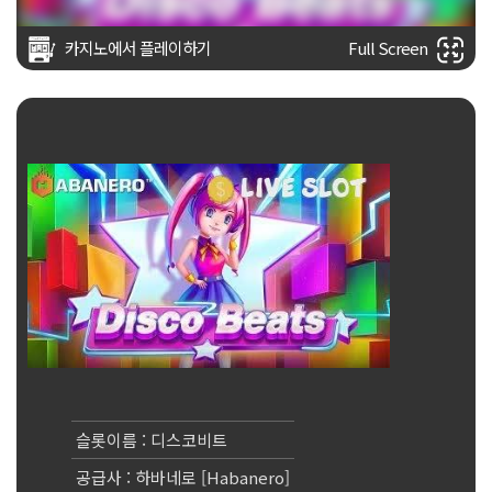
카지노에서 플레이하기
Full Screen
슬롯이름 : 디스코비트
공급사 : 하바네로 [Habanero]