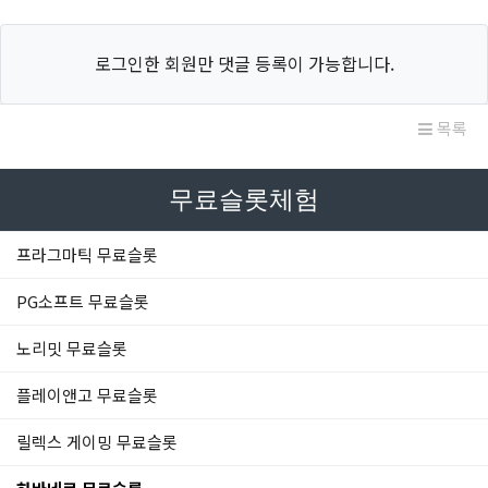
로그인한 회원만 댓글 등록이 가능합니다.
목록
무료슬롯체험
프라그마틱 무료슬롯
PG소프트 무료슬롯
노리밋 무료슬롯
플레이앤고 무료슬롯
릴렉스 게이밍 무료슬롯