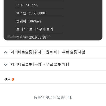
RTP : 96.72%
맥스윈 : x360,000배
벳웨이 : 30Ways
보너스 : 보너스구매 불가
#Colossal Gems
#칼라설 젬스
출시일 : 2019.08.28
관련자료
하바네로슬롯 [위자드 원트 워] - 무료 슬롯 체험
하바네로슬롯 [누와] - 무료 슬롯 체험
댓글
0
등록된 댓글이 없습니다.