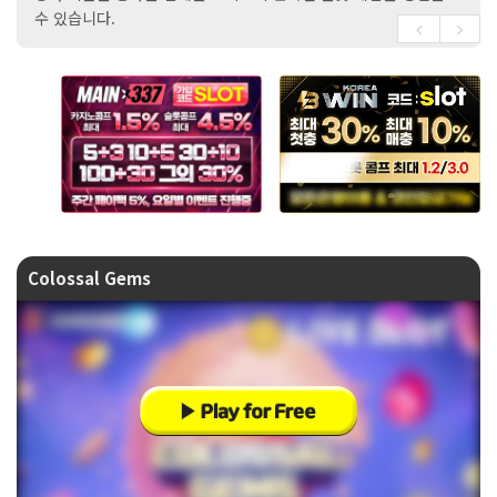
수 있습니다.
Colossal Gems