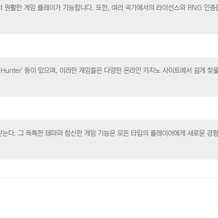
 원활한 게임 플레이가 가능합니다. 또한, 여러 국가에서의 라이선스와 RNG 인증
'London Hunter' 등이 있으며, 이러한 게임들은 다양한 온라인 카지노 사이트에서 쉽게 찾
받는다. 그 독특한 테마와 참신한 게임 기능은 모든 타입의 플레이어에게 새로운 경