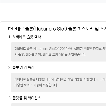
하바네로 슬롯(Habanero Slot) 슬롯 히스토리 및 소
1. 하바네로 슬롯 역사
하바네로 슬롯(Habanero Slot)은 2010년에 설립된 온라인 카지
의 슬롯, 테이블 게임, 비디오 포커 게임을 개발했습니다.
2. 슬롯 게임 특징
하바네로 슬롯은 다양한 테마와 창의적인 게임 기능을 자랑합니다. 그래픽
다양한 보너스 기능이 특징입니다.
3. 플랫폼 및 라이선스