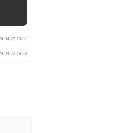
성일
4.04.22 19:31
성일
4.04.22 19:30