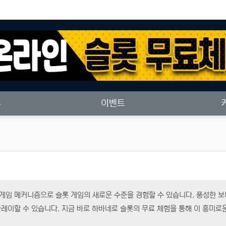
부
이벤트
게임 메커니즘으로 슬롯 게임의 새로운 수준을 경험할 수 있습니다. 풍성한 보
레이할 수 있습니다. 지금 바로 하바네로 슬롯의 무료 체험을 통해 이 흥미로