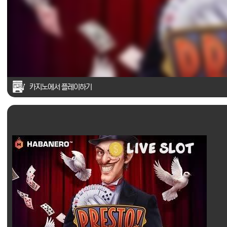
카지노에서 플레이하기