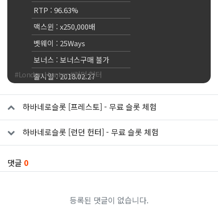
RTP : 96.63%
맥스윈 : x250,000배
벳웨이 : 25Ways
보너스 : 보너스구매 불가
#London Hunter
#런던 헌터
출시일 : 2018.02.27
관련자료
하바네로슬롯 [프레스토] - 무료 슬롯 체험
하바네로슬롯 [런던 헌터] - 무료 슬롯 체험
댓글
0
등록된 댓글이 없습니다.