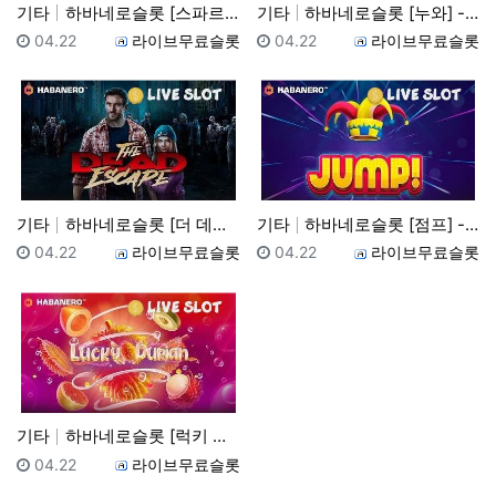
기타
하바네로슬롯 [스파르타] - 무료 슬롯 체험
기타
하바네로슬롯 [누와] - 무료 슬롯 체험
등록일
등록자
등록일
등록자
04.22
라이브무료슬롯
04.22
라이브무료슬롯
기타
하바네로슬롯 [더 데드 에스케이프] - 무료 슬롯 체험
기타
하바네로슬롯 [점프] - 무료 슬롯 체험
등록일
등록자
등록일
등록자
04.22
라이브무료슬롯
04.22
라이브무료슬롯
기타
하바네로슬롯 [럭키 두리안] - 무료 슬롯 체험
등록일
등록자
04.22
라이브무료슬롯