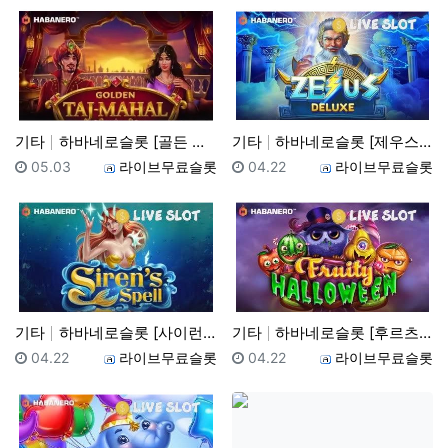
기타
하바네로슬롯 [골든 타지 마할] - 무료 슬롯 체험
기타
하바네로슬롯 [제우스 디럭스] - 무료 슬롯 체험
등록일
등록자
등록일
등록자
05.03
라이브무료슬롯
04.22
라이브무료슬롯
기타
하바네로슬롯 [사이런즈 스펠] - 무료 슬롯 체험
기타
하바네로슬롯 [후르츠 할로윈] - 무료 슬롯 체험
등록일
등록자
등록일
등록자
04.22
라이브무료슬롯
04.22
라이브무료슬롯