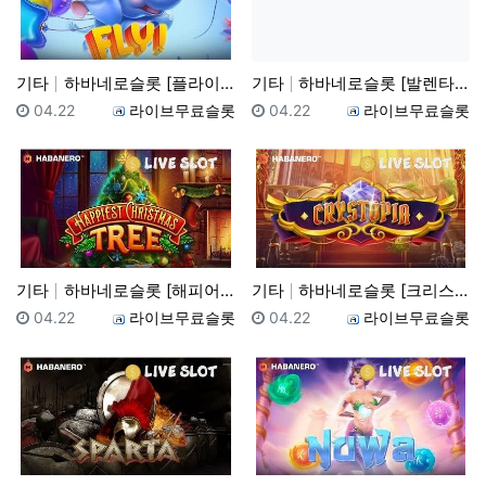
기타
하바네로슬롯 [플라이!] - 무료 슬롯 체험
기타
하바네로슬롯 [발렌타인 몬치] - 무료 슬롯 체험
등록일
등록자
등록일
등록자
04.22
라이브무료슬롯
04.22
라이브무료슬롯
기타
하바네로슬롯 [해피어스트 크리스마스 트리] - 무료 슬…
기타
하바네로슬롯 [크리스토피아] - 무료 슬롯 체험
등록일
등록자
등록일
등록자
04.22
라이브무료슬롯
04.22
라이브무료슬롯