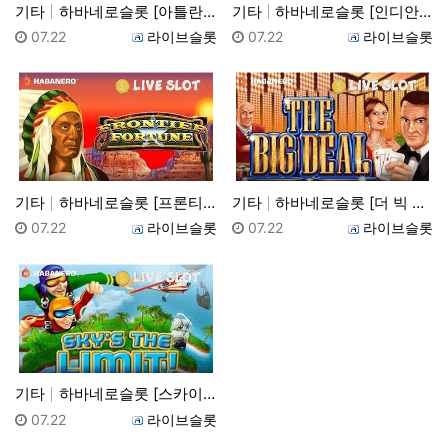
기타
하바네로슬롯 [아틀란스 골드] - 무료 슬롯 체험
기타
하바네로슬롯 [인디안 캐쉬 캐처] - 무료 슬롯 체험
등록일
등록자
등록일
등록자
07.22
라이브슬롯
07.22
라이브슬롯
기타
하바네로슬롯 [프론티어 포춘] - 무료 슬롯 체험
기타
하바네로슬롯 [더 빅 딜] - 무료 슬롯 체험
등록일
등록자
등록일
등록자
07.22
라이브슬롯
07.22
라이브슬롯
기타
하바네로슬롯 [스카이즈 더 리밋] - 무료 슬롯 체험
등록일
등록자
07.22
라이브슬롯