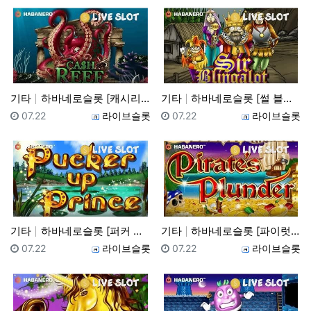
기타
하바네로슬롯 [캐시리프] - 무료 슬롯 체험
기타
하바네로슬롯 [썰 블링갈롯] - 무료 슬롯 체험
등록일
등록자
등록일
등록자
07.22
라이브슬롯
07.22
라이브슬롯
기타
하바네로슬롯 [퍼커 업 프린스] - 무료 슬롯 체험
기타
하바네로슬롯 [파이럿스 플런더] - 무료 슬롯 체험
등록일
등록자
등록일
등록자
07.22
라이브슬롯
07.22
라이브슬롯