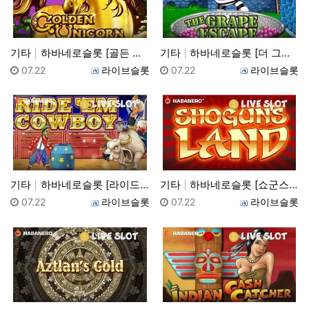
기타
하바네로슬롯 [골든 유니콘] - 무료 슬롯 체험
기타
하바네로슬롯 [더 그라피 이스케이프] - 무료 슬롯 체…
등록일
등록자
등록일
등록자
07.22
라이브슬롯
07.22
라이브슬롯
기타
하바네로슬롯 [라이드 뎀 카우보이] - 무료 슬롯 체험
기타
하바네로슬롯 [쇼군스 랜드] - 무료 슬롯 체험
등록일
등록자
등록일
등록자
07.22
라이브슬롯
07.22
라이브슬롯