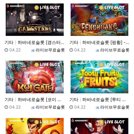
기타
하바네로슬롯 [갱스터] - 무료 슬롯 체험
기타
하바네로슬롯 [펑황] - 무료 슬롯 체험
등록일
등록자
등록일
등록자
04.22
라이브무료슬롯
04.22
라이브무료슬롯
기타
하바네로슬롯 [코이 게이트] - 무료 슬롯 체험
기타
하바네로슬롯 [투티 프루티 프룻스] - 무료 슬롯 체험
등록일
등록자
등록일
등록자
04.22
라이브무료슬롯
04.22
라이브무료슬롯