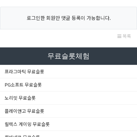
로그인한 회원만 댓글 등록이 가능합니다.
목록
무료슬롯체험
프라그마틱 무료슬롯
PG소프트 무료슬롯
노리밋 무료슬롯
플레이앤고 무료슬롯
릴렉스 게이밍 무료슬롯