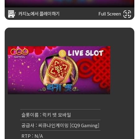
카지노에서 플레이하기
Full Screen
슬롯이름 : 럭키 뱃 모바일
공급사 : 씨큐나인게이밍 [CQ9 Gaming]
RTP : N/A