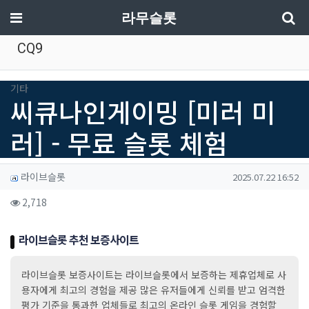
기
메뉴
라무슬롯
CQ9
분류
기타
씨큐나인게이밍 [미러 미
러] - 무료 슬롯 체험
작성자 정보
작성
작성일
라이브슬롯
2025.07.22 16:52
컨텐츠 정보
조회
2,718
본문
라이브슬롯 추천 보증사이트
라이브슬롯 보증사이트는 라이브슬롯에서 보증하는 제휴업체로 사
용자에게 최고의 경험을 제공 많은 유저들에게 신뢰를 받고 엄격한
평가 기준을 통과한 업체들로 최고의 온라인 슬롯 게임을 경험할