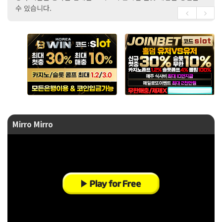
수 있습니다.
Mirro Mirro