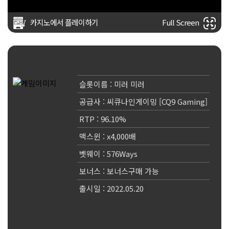
카지노에서 플레이하기
Full Screen
슬롯이름 : 미러 미러
공급사 : 씨큐나인게이밍 [CQ9 Gaming]
RTP : 96.10%
맥스윈 : x4,000배
벳웨이 : 576Ways
보너스 : 보너스구매 가능
출시일 : 2022.05.20