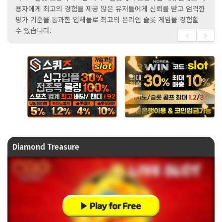
용자에게 최고의 경험을 제공 많은 유저들에게 신뢰를 받고 엄격한
평가 기준을 통과한 업체들로 최고의 온라인 슬롯 게임을 경험할
수 있습니다.
Diamond Treasure