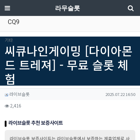
기
메뉴
라무슬롯
CQ9
분류
기타
씨큐나인게이밍 [다이아몬
드 트레져] - 무료 슬롯 체
험
작성자 정보
작성
작성일
라이브슬롯
2025.07.22 16:50
컨텐츠 정보
조회
2,416
본문
라이브슬롯 추천 보증사이트
라이브슬롯 보증사이트는 라이브슬롯에서 보증하는 제휴업체로 사