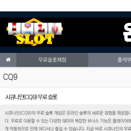
상단 네비
메인 메뉴
무료슬롯체험
출석
CQ9
시큐나인(CQ9) 무료 슬롯
시큐나인(CQ9)의 무료 슬롯 게임은 온라인 슬롯의 새로운 경험을 제공합
다. 무료로 이용할 수 있는 다양한 테마와 복잡한 보너스 기능은 플레이어
게 작동하므로 언제 어디서나 즐길 수 있습니다. 지금 바로 시큐나인의 무료