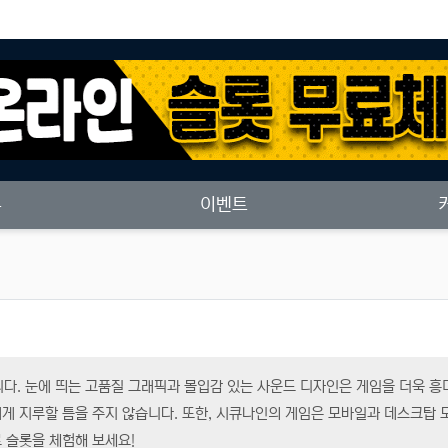
부
이벤트
니다. 눈에 띄는 고품질 그래픽과 몰입감 있는 사운드 디자인은 게임을 더욱 
에게 지루할 틈을 주지 않습니다. 또한, 시큐나인의 게임은 모바일과 데스크탑
 슬롯을 체험해 보세요!