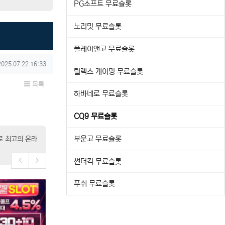
PG소프트 무료슬롯
노리밋 무료슬롯
플레이앤고 무료슬롯
작성일
2025.07.22 16:33
릴렉스 게이밍 무료슬롯
목록
하바네로 무료슬롯
CQ9 무료슬롯
부운고 무료슬롯
로 최고의 온라
썬더킥 무료슬롯
푸쉬 무료슬롯