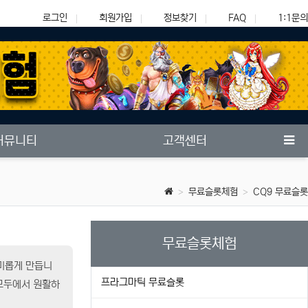
로그인
회원가입
정보찾기
FAQ
1:1문의
커뮤니티
고객센터
무료슬롯체험
CQ9 무료슬롯
무료슬롯체험
흥미롭게 만듭니
프라그마틱 무료슬롯
 모두에서 원활하