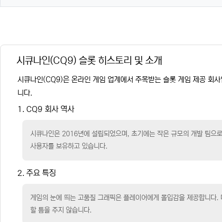
시큐나인(CQ9) 슬롯 히스토리 및 소개
시큐나인(CQ9)은 온라인 게임 업계에서 주목받는 슬롯 게임 제공 회사입
니다.
1. CQ9 회사 역사
시큐나인은 2016년에 설립되었으며, 초기에는 작은 규모의 개발 팀으
사용자를 보유하고 있습니다.
2. 주요 특징
게임의 눈에 띄는 고품질 그래픽은 플레이어에게 몰입감을 제공합니다. 
할 틈을 주지 않습니다.