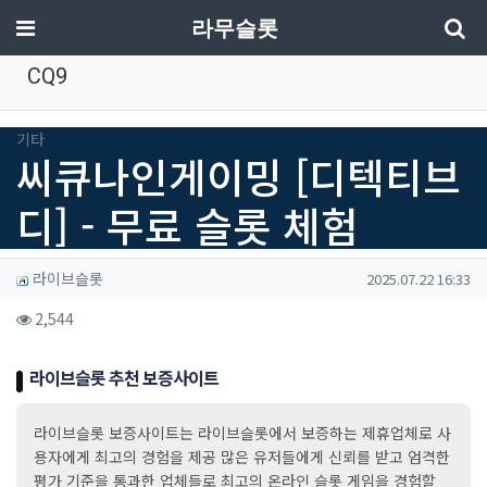
기
메뉴
라무슬롯
CQ9
분류
기타
씨큐나인게이밍 [디텍티브
디] - 무료 슬롯 체험
작성자 정보
작성
작성일
라이브슬롯
2025.07.22 16:33
컨텐츠 정보
조회
2,544
본문
라이브슬롯 추천 보증사이트
라이브슬롯 보증사이트는 라이브슬롯에서 보증하는 제휴업체로 사
용자에게 최고의 경험을 제공 많은 유저들에게 신뢰를 받고 엄격한
평가 기준을 통과한 업체들로 최고의 온라인 슬롯 게임을 경험할