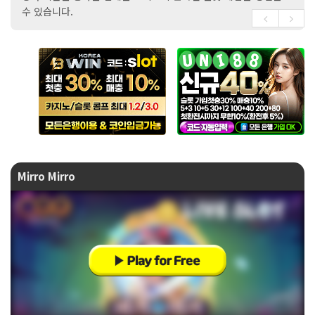
수 있습니다.
Mirro Mirro