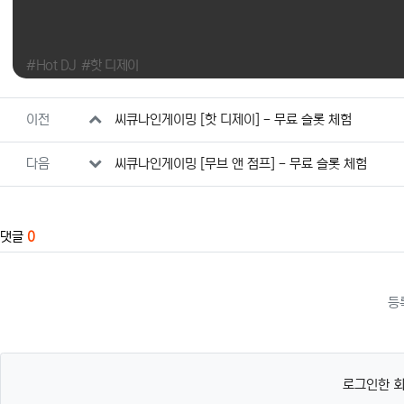
#Hot DJ
#핫 디제이
관련자료
이전
씨큐나인게이밍 [핫 디제이] - 무료 슬롯 체험
다음
씨큐나인게이밍 [무브 앤 점프] - 무료 슬롯 체험
댓글
0
등
로그인한 회