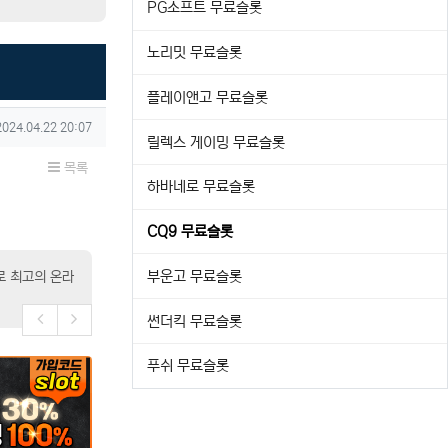
PG소프트 무료슬롯
노리밋 무료슬롯
플레이앤고 무료슬롯
작성일
2024.04.22 20:07
릴렉스 게이밍 무료슬롯
목록
하바네로 무료슬롯
CQ9 무료슬롯
부운고 무료슬롯
로 최고의 온라
썬더킥 무료슬롯
푸쉬 무료슬롯