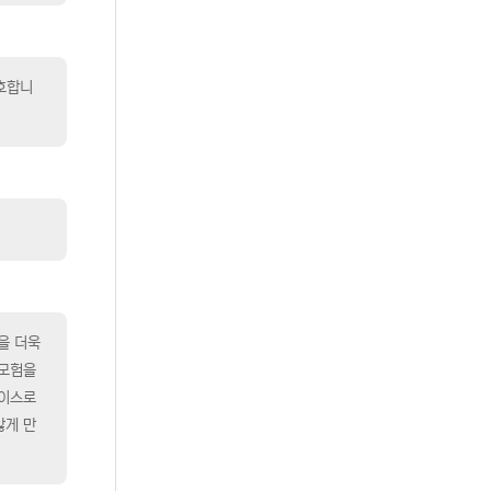
보호합니
을 더욱
 모험을
페이스로
않게 만