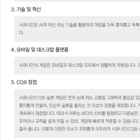
3. 기술 및 혁신
시큐나인은 AI와 머신 러닝 기술을 활용하여 게임을 더욱 흥미롭고 독
다.
4. 모바일 및 데스크탑 플랫폼
시큐나인의 게임은 모바일과 데스크탑 모두에서 원활하게 작동합니다. 이
5. CQ9 장점
시큐나인(CQ9) 슬롯 게임은 먼저 눈에 띄는 고품질 그래픽과 몰입감 
흥미롭게 만들어, 단순히 슬롯을 돌리는 것 이상의 경험을 제공합니다.
계속해서 제공합니다. 따라서 하루는 바다의 신비를 탐험하고 다음날은 
조작이나 규칙을 쉽게 익힐 수 있어, 게임에 빠르게 적응할 수 있습니다
들어 줍니다. 이렇게 다양한 요소가 조화롭게 어우러져 시큐나인(CQ9) 