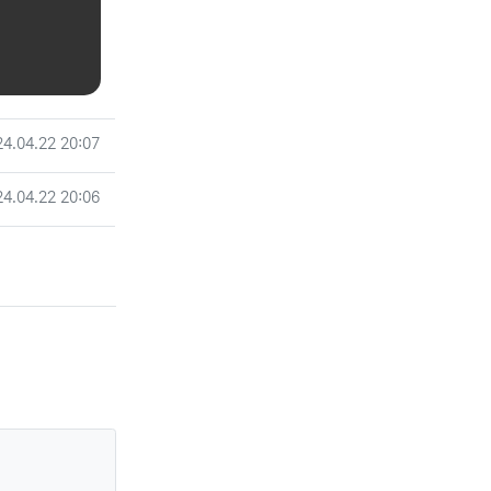
성일
4.04.22 20:07
성일
4.04.22 20:06