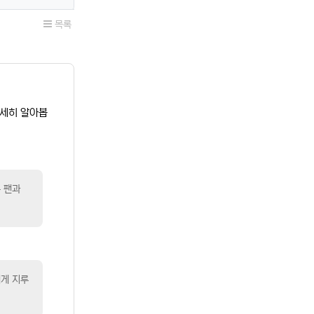
목록
자세히 알아봅
 팬과
에게 지루