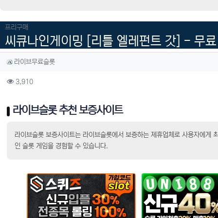
분류
프리구매
씨큐나인게이밍 [리틀 엘레펀트 갓] - 무료
작성자 정보
작성
라이브무료슬롯
컨텐츠 정보
조회
3,910
본문
라이브슬롯 추천 보증사이트
라이브슬롯 보증사이트는 라이브슬롯에서 보증하는 제휴업체로 사용자에게 최고
인 슬롯 게임을 경험할 수 있습니다.