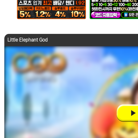
Little Elephant God