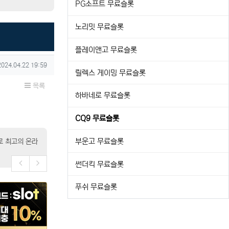
PG소프트 무료슬롯
노리밋 무료슬롯
플레이앤고 무료슬롯
작성일
2024.04.22 19:59
릴렉스 게이밍 무료슬롯
목록
하바네로 무료슬롯
CQ9 무료슬롯
부운고 무료슬롯
로 최고의 온라
썬더킥 무료슬롯
푸쉬 무료슬롯