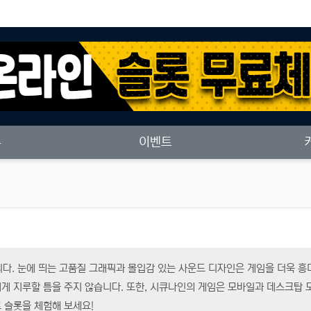
부
이벤트
니다. 눈에 띄는 고품질 그래픽과 몰입감 있는 사운드 디자인은 게임을 더욱 
에게 지루할 틈을 주지 않습니다. 또한, 시큐나인의 게임은 모바일과 데스크탑
 슬롯을 체험해 보세요!