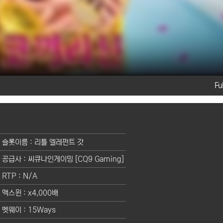
Fu
슬롯이름 : 리틀 엘레펀트 갓
공급사 : 씨큐나인게이밍 [CQ9 Gaming]
RTP : N/A
맥스윈 : x4,000배
벳웨이 : 15Ways