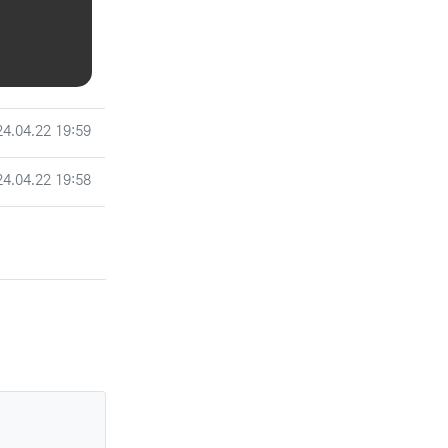
성일
4.04.22 19:59
성일
4.04.22 19:58