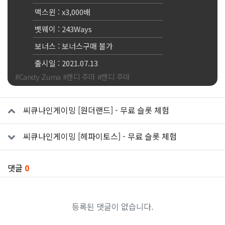
맥스윈 : x3,000배
벳웨이 : 243Ways
보너스 : 보너스구매 불가
출시일 : 2021.07.13
#Candy Zuma
#캔디 주마
#캔디 주마
관련자료
씨큐나인게이밍 [원더랜드] - 무료 슬롯 체험
씨큐나인게이밍 [헤파이토스] - 무료 슬롯 체험
댓글
0
등록된 댓글이 없습니다.