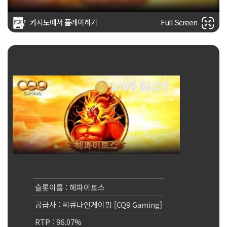
카지노에서 플레이하기
Full Screen
슬롯이름 : 헤파이토스
공급사 : 씨큐나인게이밍 [CQ9 Gaming]
RTP : 96.07%