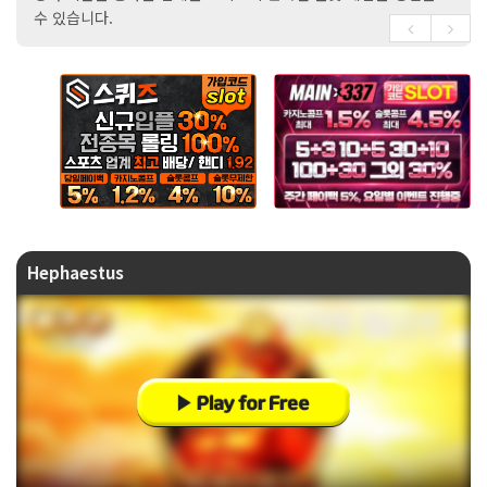
수 있습니다.
Hephaestus