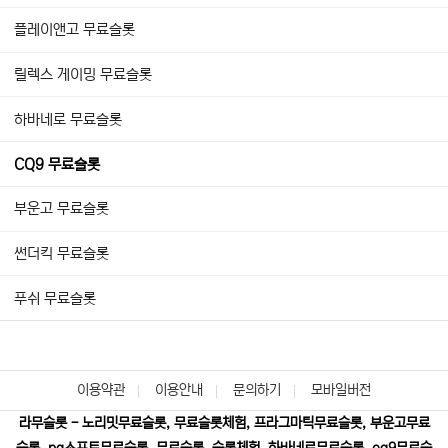
플레이앤고 무료슬롯
릴렉스 게이밍 무료슬롯
하바네로 무료슬롯
CQ9 무료슬롯
부운고 무료슬롯
썬더킥 무료슬롯
푸쉬 무료슬롯
이용약관
이용안내
문의하기
모바일버전
라무슬롯 - 노리밋무료슬롯, 무료슬롯체험, 프라그마틱무료슬롯, 부운고무료